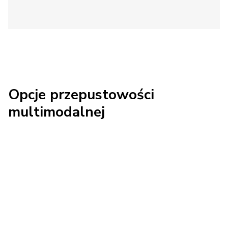
Opcje przepustowości
multimodalnej
Transport lotniczy
Dotrzymaj nawet najbardziej napiętego
harmonogramu i sprostaj wymaganiom