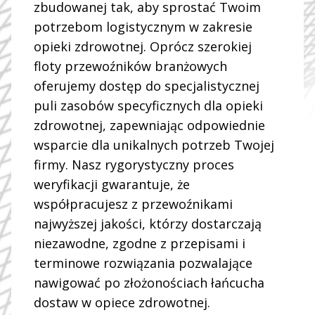
zbudowanej tak, aby sprostać Twoim
potrzebom logistycznym w zakresie
IDZIEMY O KROK DALEJ
opieki zdrowotnej. Oprócz szerokiej
Oparta na jakości
floty przewoźników branżowych
oferujemy dostęp do specjalistycznej
logistyka w zakresie
puli zasobów specyficznych dla opieki
zdrowotnej, zapewniając odpowiednie
opieki zdrowotnej —
wsparcie dla unikalnych potrzeb Twojej
centrum każdej
firmy. Nasz rygorystyczny proces
weryfikacji gwarantuje, że
operacji
współpracujesz z przewoźnikami
najwyższej jakości, którzy dostarczają
niezawodne, zgodne z przepisami i
terminowe rozwiązania pozwalające
Zobacz, jakie są możliwości
nawigować po złożonościach łańcucha
dostaw w opiece zdrowotnej.