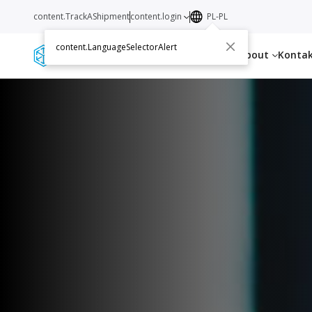
content.TrackAShipment
content.login
PL-PL
content.LanguageSelectorAlert
Services
Resources
About
Konta