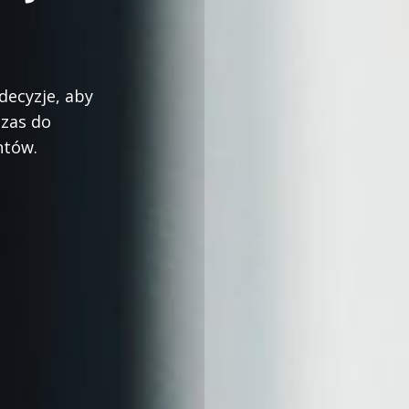
decyzje, aby
czas do
ntów.