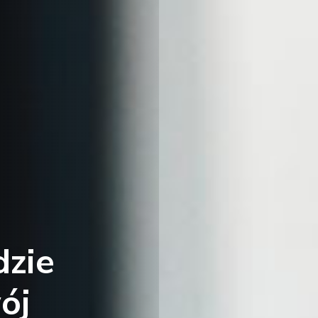
dzie
ój