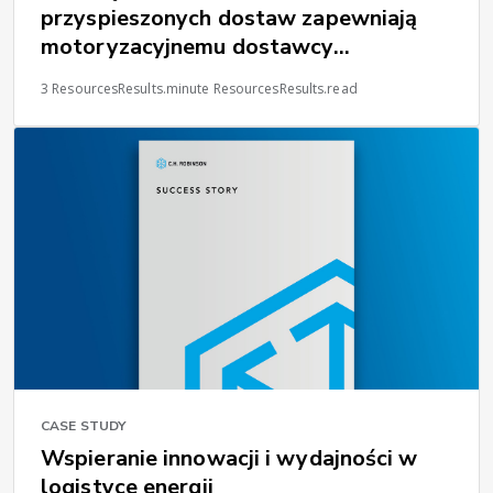
przyspieszonych dostaw zapewniają
motoryzacyjnemu dostawcy
pierwszego poziomu większą kontrolę
3 ResourcesResults.minute ResourcesResults.read
nad łańcuchem dostaw.
CASE STUDY
Wspieranie innowacji i wydajności w
logistyce energii