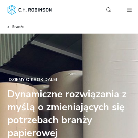
Branże
IDZIEMY O KROK DALEJ
Dynamiczne rozwiązania z
myślą o zmieniających się
potrzebach branży
papierowej