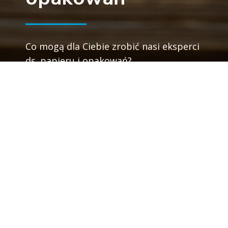
Co mogą dla Ciebie zrobić nasi eksperci
ds. papieru i opakowań?
Skontaktuj się z ekspertem