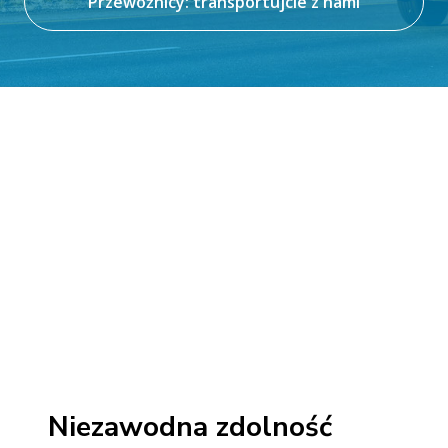
Przewoźnicy: transportujcie z nami
Niezawodna zdolność