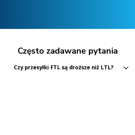
Często zadawane pytania
Czy przesyłki FTL są droższe niż LTL?
Co jest uważane za przesyłkę
ciężarową?
Ile palet uznaje się za FTL?