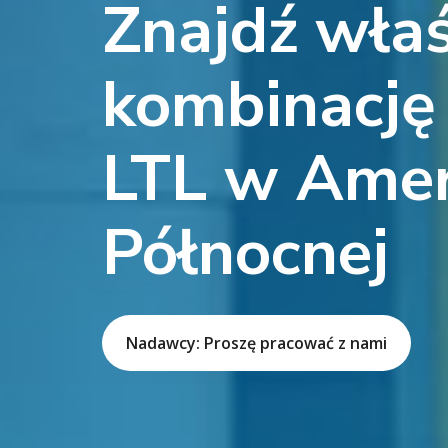
Znajdź wła
kombinację 
LTL w Ame
Północnej
Nadawcy: Proszę pracować z nami