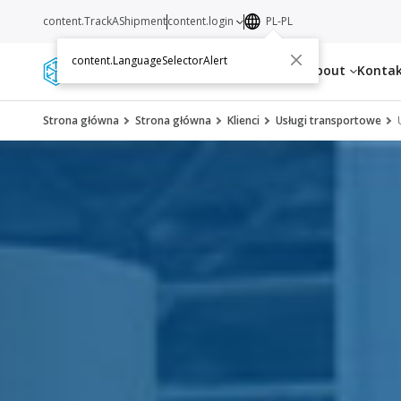
content.TrackAShipment
content.login
PL-PL
content.LanguageSelectorAlert
Services
Resources
About
Konta
Strona główna
Strona główna
Klienci
Usługi transportowe