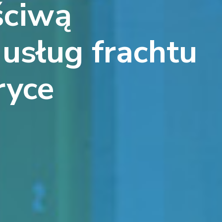
ściwą
usług frachtu
ryce