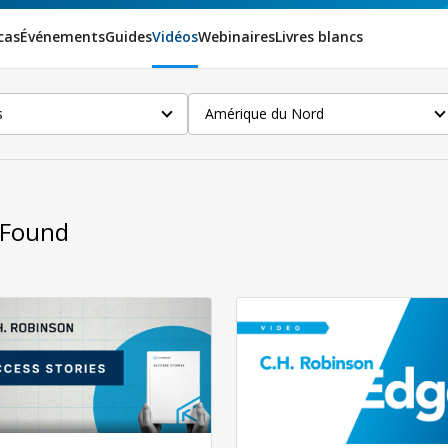
cas
Événements
Guides
Vidéos
Webinaires
Livres blancs
s
Amérique du Nord
sFound