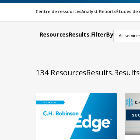
Centre de ressources
Analyst Reports
Études de 
ResourcesResults.FilterBy
All service
134
ResourcesResults.Result