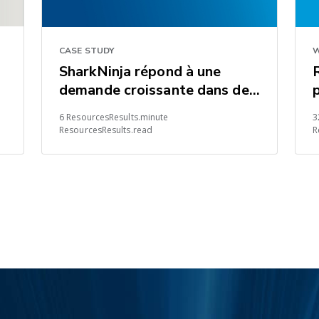
CASE STUDY
W
SharkNinja répond à une
demande croissante dans des
s
conditions de marché
6 ResourcesResults.minute
3
s
difficiles
ResourcesResults.read
R