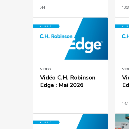
utilisation d'un eBOL
:44
1:0
VIDEO
VID
Vidéo C.H. Robinson
Vi
Edge : Mai 2026
Ed
14: