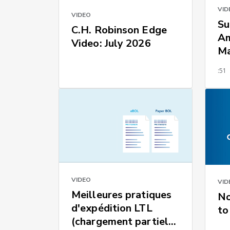
VID
VIDEO
Su
C.H. Robinson Edge
Am
Video: July 2026
Ma
:51
VIDEO
VID
Meilleures pratiques
No
d'expédition LTL
to
(chargement partiel) :