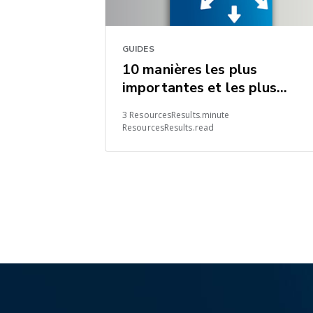
GUIDES
10 manières les plus
importantes et les plus
rapides d’économiser dans le
3 ResourcesResults.minute
chaînes logistiques mondiale
ResourcesResults.read