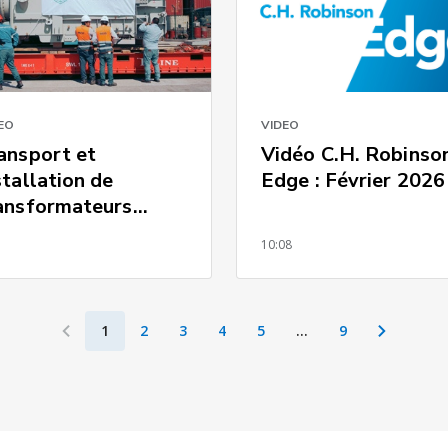
EO
VIDEO
ansport et
Vidéo C.H. Robinso
stallation de
Edge : Février 2026
ansformateurs
urds au Mexique
0
10:08
1
2
3
4
5
…
9