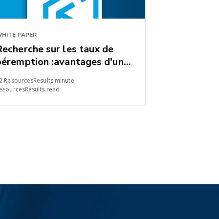
HITE PAPER
Recherche sur les taux de
péremption :avantages d'une
stratégie
2 ResourcesResults.minute
d'approvisionnement de fret
esourcesResults.read