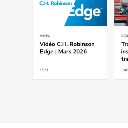
VID
VIDEO
Tr
Vidéo C.H. Robinson
in
Edge : Mars 2026
tr
lo
15:51
1:4