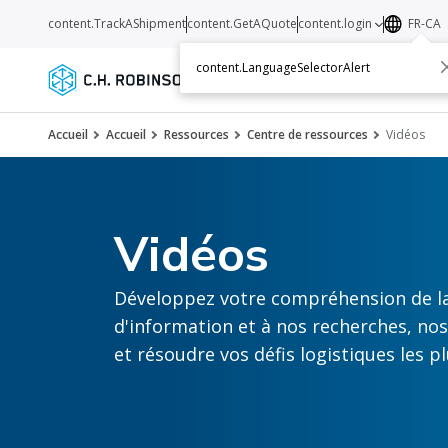
content.TrackAShipment
content.GetAQuote
content.login
FR-CA
content.LanguageSelectorAlert
Services
Transporteurs
Ressourc
Accueil
Accueil
Ressources
Centre de ressources
Vidéos
Vidéos
Développez votre compréhension de la
d'information et à nos recherches, n
et résoudre vos défis logistiques les plu