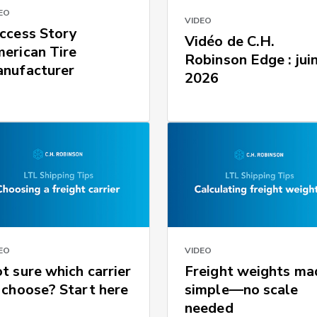
EO
VIDEO
ccess Story
Vidéo de C.H.
erican Tire
Robinson Edge : jui
nufacturer
2026
EO
VIDEO
t sure which carrier
Freight weights ma
 choose? Start here
simple—no scale
needed