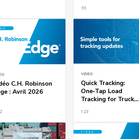
3
:55
VIDEO
EO
Quick Tracking:
déo C.H. Robinson
One‑Tap Load
ge : Avril 2026
Tracking for Truck
Drivers
12
1:23