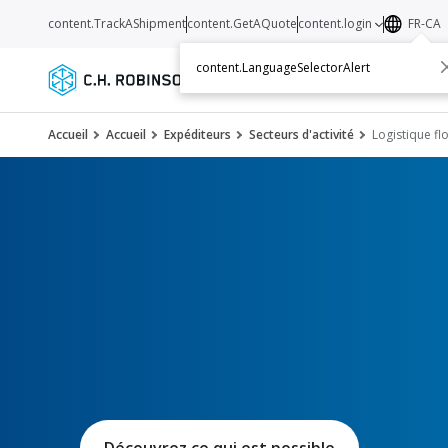
content.TrackAShipment
content.GetAQuote
content.login
FR-CA
content.LanguageSelectorAlert
Services
Transporteurs
Ressourc
Accueil
Accueil
Expéditeurs
Secteurs d'activité
Logistique fl