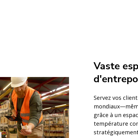
Vaste es
d'entrep
Servez vos clien
mondiaux—même 
grâce à un espa
température con
stratégiquement