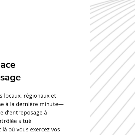
pace
osage
ts locaux, régionaux et
à la dernière minute—
ce d'entreposage à
trôlée situé
 là où vous exercez vos