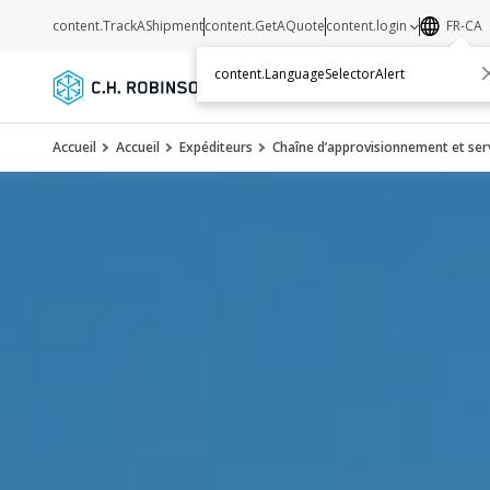
content.TrackAShipment
content.GetAQuote
content.login
FR-CA
content.LanguageSelectorAlert
Services
Transporteurs
Ressourc
Accueil
Accueil
Expéditeurs
Chaîne d’approvisionnement et serv