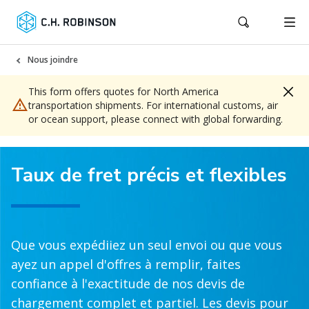
Nous joindre
This form offers quotes for North America
transportation shipments. For international customs, air
or ocean support, please connect with global forwarding.
Taux de fret précis et flexibles
Que vous expédiiez un seul envoi ou que vous
ayez un appel d'offres à remplir, faites
confiance à l'exactitude de nos devis de
chargement complet et partiel. Les devis pour