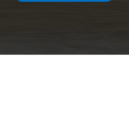
®
Responsible Care
es una marca registrada de Chemical Manufacturers
Association, Inc.