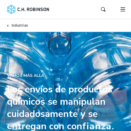
Industrias
VAMOS MÁS ALLÁ
Los envíos de productos
químicos se manipulan
cuidadosamente y se
entregan con con
fianza.