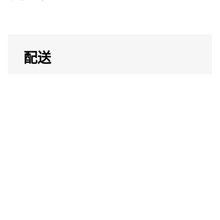
配送
依托真正的全国性和地区性配送网络，将货
物送达澳大利亚和新西兰的偏远地区，无论
是大宗货物、超大尺寸货物，还是个人电商
订单。
库存管理