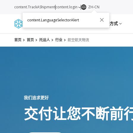
content.TrackAShipment
content.login
ZH-CN
content.LanguageSelectorAlert
服务
资源
关于我们
联络方式
首页
首页
托运人
行业
航空航天物流
我们追求更好
交付让您不断前