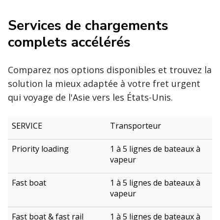
Services de chargements
complets accélérés
Comparez nos options disponibles et trouvez la
solution la mieux adaptée à votre fret urgent
qui voyage de l'Asie vers les États-Unis.
Bateau
Transporteur
rapide
Disponibilit
Chargement
Bateau
Service
et
rapide à
1 à 5 lignes de bateaux à
prioritaire
rapide
train
LAX/LGB
vapeur
rapide
1 à 5 lignes de bateaux à
vapeur
1 à 5 lignes de bateaux à