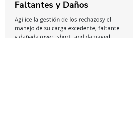
Faltantes y Daños
Agilice la gestión de los rechazosy el
manejo de su carga excedente, faltante
y dañada (over, short, and damaged,
OS&D)
Recuperación de bienes
Obtenga estrategias consistentes de
disposición para empaquetado,
optimización de pedidos,
almacenamiento, recolección y más.