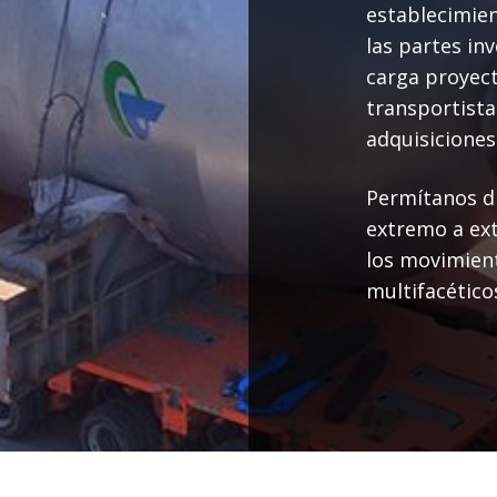
establecimien
las partes in
carga proyect
transportista
adquisiciones
Permítanos di
extremo a ex
los movimient
multifacético