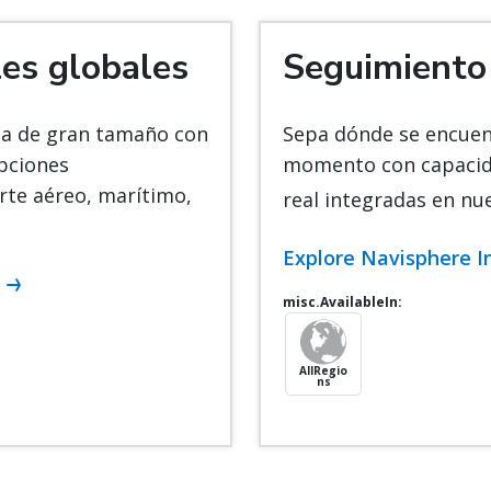
les globales
Seguimiento 
rga de gran tamaño con
Sepa dónde se encuen
opciones
momento con capacid
rte aéreo, marítimo,
real integradas en nu
Explore Navisphere I
misc.AvailableIn:
AllRegio
ns