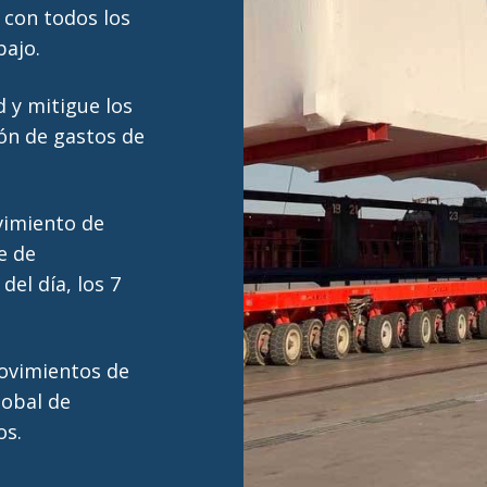
 con todos los
bajo.
d y mitigue los
ón de gastos de
vimiento de
e de
del día, los 7
movimientos de
lobal de
os.