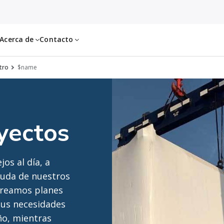
Acerca de
Contacto
stro
$name
oyectos
os al día, a
yuda de nuestros
.Creamos planes
sus necesidades
ño, mientras