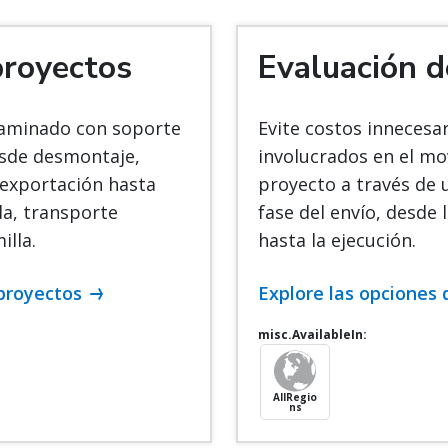
proyectos
Evaluación d
aminado con soporte
Evite costos innecesar
esde desmontaje,
involucrados en el m
 exportación hasta
proyecto a través de u
la, transporte
fase del envío, desde 
illa.
hasta la ejecución.
 proyectos
Explore las opciones 
misc.AvailableIn:
AllRegio
ns