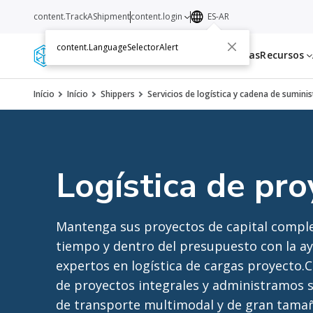
content.TrackAShipment
content.login
ES-AR
content.LanguageSelectorAlert
Servicios
Transportistas
Recursos
Início
Início
Shippers
Servicios de logística y cadena de sumini
Logística de pr
Mantenga sus proyectos de capital complej
tiempo y dentro del presupuesto con la a
expertos en logística de cargas proyecto
de proyectos integrales y administramos 
de transporte multimodal y de gran tama