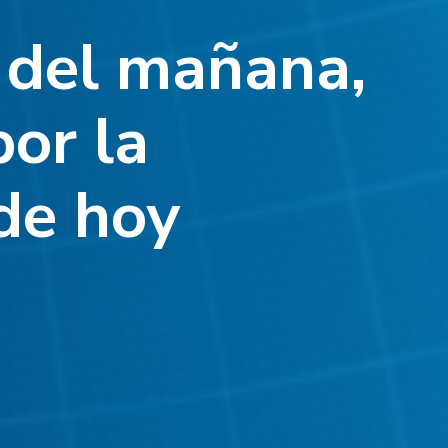
a del mañana,
or la
de hoy