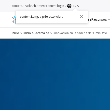
content.TrackAShipment
content.login
ES-AR
content.LanguageSelectorAlert
Servicios
Transportistas
Recursos
Início
Início
Acerca de
Innovación en la cadena de suministro