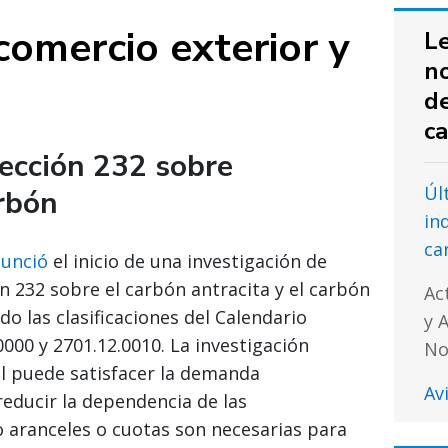
comercio exterior y
Le
no
d
ca
sección 232 sobre
Úl
rbón
in
ca
unció
el inicio de una investigación de
n 232 sobre el carbón antracita y el carbón
Ac
o las clasificaciones del Calendario
y 
000 y 2701.12.0010. La investigación
No
al puede satisfacer la demanda
Av
reducir la dependencia de las
 aranceles o cuotas son necesarias para