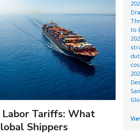
202
Dra
Thr
to 
202
str
dut
cos
202
Des
San
Glo
 Labor Tariffs: What
Vie
lobal Shippers