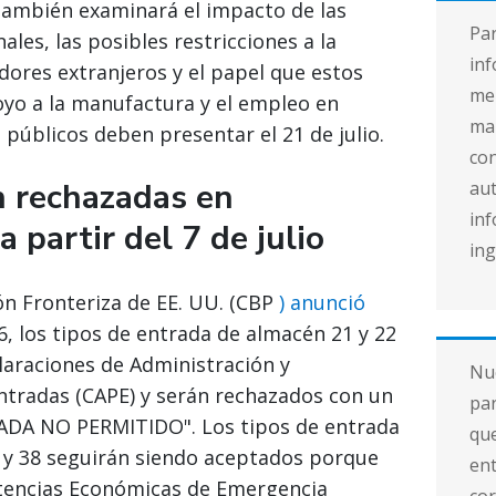
 También examinará el impacto de las
Pa
ales, las posibles restricciones a la
inf
ores extranjeros y el papel que estos
mer
yo a la manufactura y el empleo en
ma
públicos deben presentar el 21 de julio.
con
n rechazadas en
aut
inf
 partir del 7 de julio
ing
ón Fronteriza de EE. UU. (CBP
) anunció
26, los tipos de entrada de almacén 21 y 22
laraciones de Administración y
Nue
tradas (CAPE) y serán rechazados con un
par
ADA NO PERMITIDO". Los tipos de entrada
que
4 y 38 seguirán siendo aceptados porque
ent
etencias Económicas de Emergencia