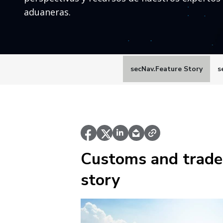
aduaneras.
secNav.Feature Story
s
Customs and trade
story