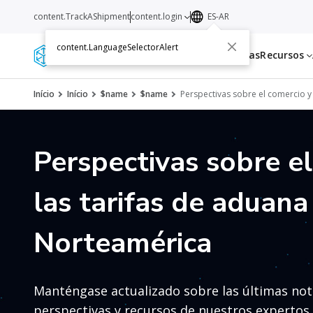
content.TrackAShipment
content.login
ES-AR
content.LanguageSelectorAlert
Servicios
Transportistas
Recursos
Início
Início
$name
$name
Perspectivas sobre el comercio y
Perspectivas sobre e
las tarifas de aduana
Norteamérica
Manténgase actualizado sobre las últimas not
perspectivas y recursos de nuestros expertos 