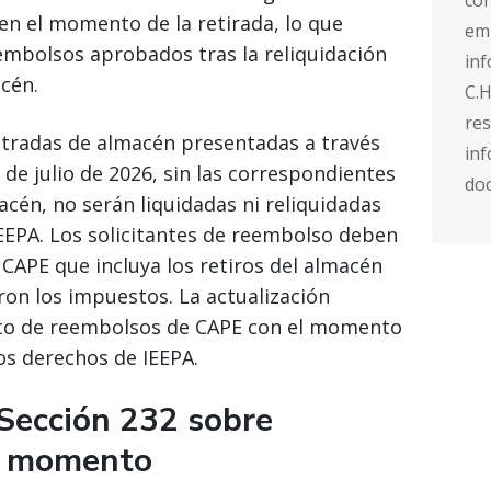
cor
 en el momento de la retirada, lo que
em
embolsos aprobados tras la reliquidación
inf
acén.
C.H
res
ntradas de almacén presentadas a través
inf
6 de julio de 2026, sin las correspondientes
do
acén, no serán liquidadas ni reliquidadas
EPA. Los solicitantes de reembolso deben
CAPE que incluya los retiros del almacén
on los impuestos. La actualización
nto de reembolsos de CAPE con el momento
os derechos de IEEPA.
 Sección 232 sobre
te momento