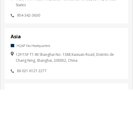
States
954-342-3630
Asia
HQAP Fao.Headquarters
12F/15F T1 IM Shanghai No. 1388 Kaixuan Road, Distrito de
Chang Ning, Shanghai, 200052, China
86 021 6121 2277
Sur de Asia
HQIN Fao.Headquarters
Fulcrum Unit No 2, Hiranandani Business Park, Junto a Hyatt
Regency, Sahar Road, Andheri, Mumbai, Maharashtra, 400099,
India
Mapa del sitio
022-67302000