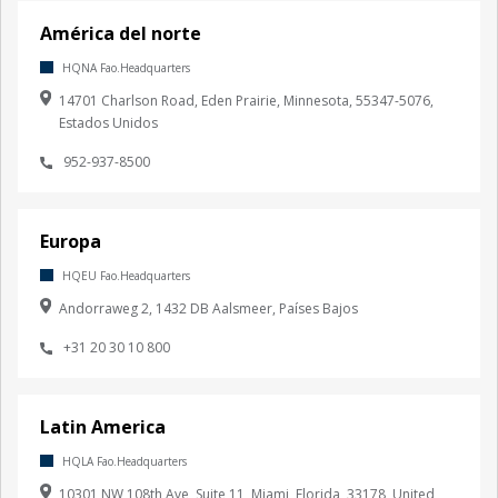
Asia
Robinson Managed Solutions
América del norte
Asia del Sur
HQNA Fao.Headquarters
África
Fao.Apply
14701 Charlson Road, Eden Prairie, Minnesota, 55347-5076,
Medio Oriente
Estados Unidos
Oceanía
952-937-8500
Europa
HQEU Fao.Headquarters
Andorraweg 2, 1432 DB Aalsmeer, Países Bajos
+31 20 30 10 800
Latin America
HQLA Fao.Headquarters
10301 NW 108th Ave, Suite 11, Miami, Florida, 33178, United