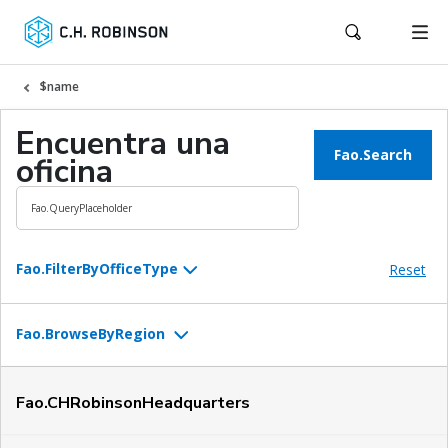
$name
Encuentra una
Fao.Search
oficina
Fao.FilterByOfficeType
Reset
Transporte y logística
Fao.BrowseByRegion
Envíos internacionales
Norte América
Corporativo
Fao.CHRobinsonHeadquarters
Europa y Reino Unido
Productos
América latina