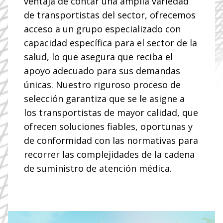
ventaja de contar una amplia variedad
de transportistas del sector, ofrecemos
acceso a un grupo especializado con
VAMOS MÁS ALLÁ
capacidad específica para el sector de la
Logística sanitaria
salud, lo que asegura que reciba el
apoyo adecuado para sus demandas
impulsada por la
únicas. Nuestro riguroso proceso de
selección garantiza que se le asigne a
calidad: en el centro
los transportistas de mayor calidad, que
ofrecen soluciones fiables, oportunas y
de cada traslado
de conformidad con las normativas para
recorrer las complejidades de la cadena
de suministro de atención médica.
Vea lo que es posible lograr