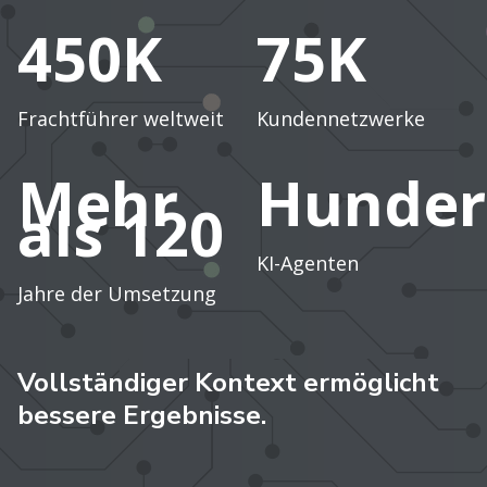
450K
75K
Frachtführer weltweit
Kundennetzwerke
Mehr
Hunder
als 120
KI-Agenten
Jahre der Umsetzung
Vollständiger Kontext ermöglicht
bessere Ergebnisse.