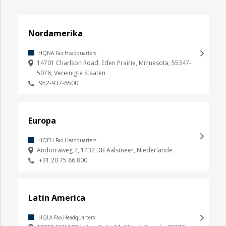
Unternehmen
Obst und Gemüse
Nordamerika
Robinson Managed Solutions
HQNA Fao.Headquarters
14701 Charlson Road, Eden Prairie, Minnesota, 55347-
5076, Vereinigte Staaten
Fao.Apply
952-937-8500
Europa
HQEU Fao.Headquarters
Andorraweg 2, 1432 DB Aalsmeer, Niederlande
+31 20 75 86 800
Latin America
HQLA Fao.Headquarters