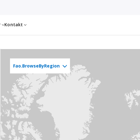
r
Kontakt
Fao.BrowseByRegion
Nordamerika
Europa & Großbritannien
Lateinamerika
Asien
Südasien
Afrika
Naher Osten