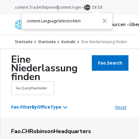
content.TrackAShipment
content.login
DE-DE
content.LanguageSelectorAlert
Dienstleistungen
Ressourcen
Übe
Startseite
Startseite
Kontakt
Eine Niederlassung finden
Eine
Fao.Search
Niederlassung
finden
Fao.FilterByOfficeType
Reset
Transport und Logistik
Fao.CHRobinsonHeadquarters
Weltweiter Frachttransport