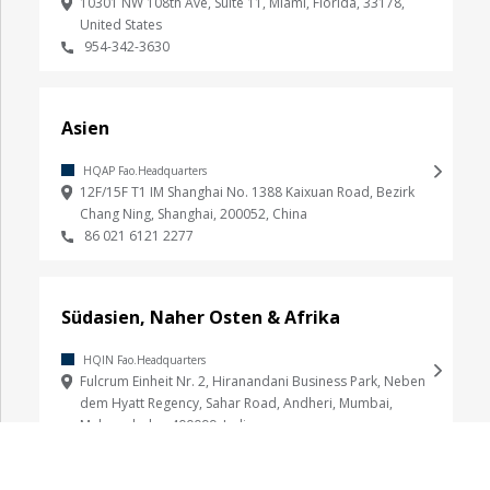
10301 NW 108th Ave, Suite 11, Miami, Florida, 33178,
United States
954-342-3630
Asien
HQAP Fao.Headquarters
12F/15F T1 IM Shanghai No. 1388 Kaixuan Road, Bezirk
Chang Ning, Shanghai, 200052, China
86 021 6121 2277
Südasien, Naher Osten & Afrika
HQIN Fao.Headquarters
Fulcrum Einheit Nr. 2, Hiranandani Business Park, Neben
dem Hyatt Regency, Sahar Road, Andheri, Mumbai,
Maharadscha, 400099, Indien
022-67302000