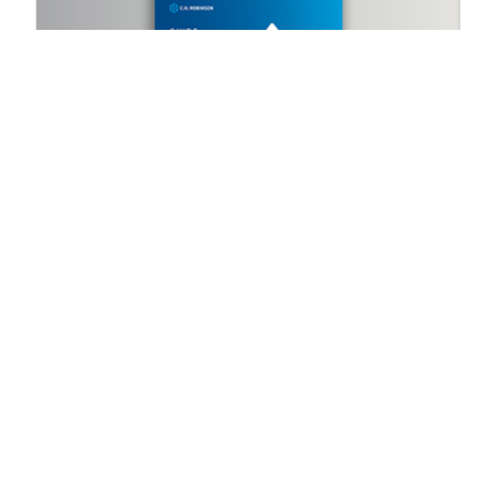
GUIDES
Die 10 größten und schnellsten
Möglichkeiten zum Sparen in
globalen Lieferketten
3 ResourcesResults.minute ResourcesResults.read