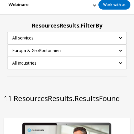
Webinare
Work with us
ResourcesResults.FilterBy
All services
Europa & Großbritannien
All industries
11
ResourcesResults.ResultsFound