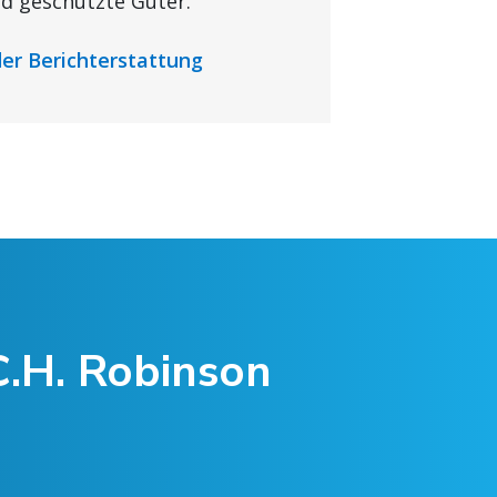
d geschützte Güter.
r Berichterstattung
C.H. Robinson