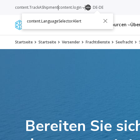
content.TrackAShipment
content.login
DE-DE
content.LanguageSelectorAlert
Dienstleistungen
Ressourcen
Übe
Startseite
Startseite
Versender
Frachtdienste
Seefracht
Bereiten Sie sic