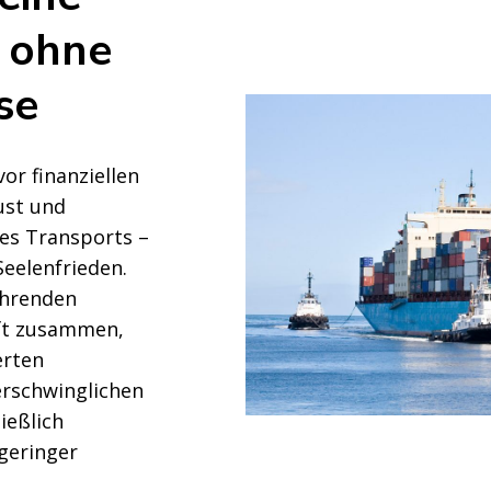
 ohne
se
vor finanziellen
ust und
es Transports –
Seelenfrieden.
ührenden
ft zusammen,
erten
erschwinglichen
ießlich
geringer