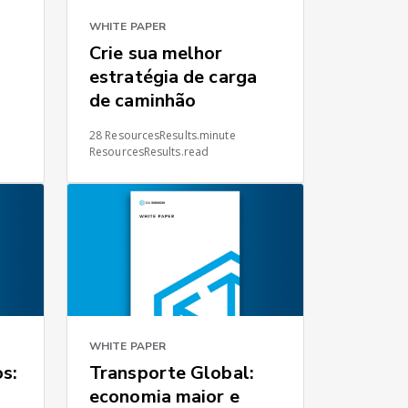
WHITE PAPER
Crie sua melhor
estratégia de carga
de caminhão
28 ResourcesResults.minute
o
ResourcesResults.read
WHITE PAPER
os:
Transporte Global:
economia maior e