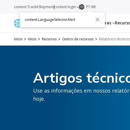
content.TrackAShipment
content.login
PT-BR
content.LanguageSelectorAlert
Serviços
Transportadoras
Recurs
Início
Início
Recursos
Centro de recursos
Relatórios técnico
Artigos técnic
Use as informações em nossos relatóri
hoje.