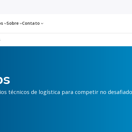
os
Sobre
Contato
s
os
os técnicos de logística para competir no desafiad