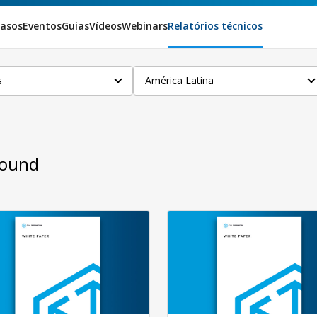
Casos
Eventos
Guias
Vídeos
Webinars
Relatórios técnicos
s
América Latina
Found