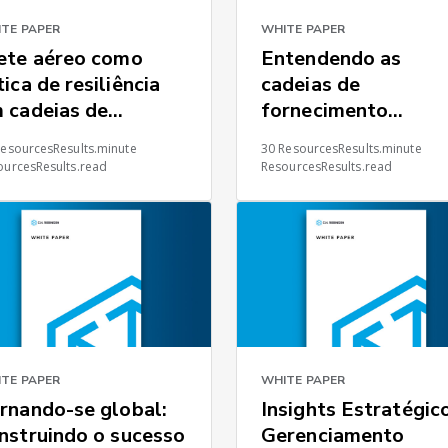
TE PAPER
WHITE PAPER
ete aéreo como
Entendendo as
tica de resiliência
cadeias de
 cadeias de
fornecimento
rnecimento
automotivas na
ResourcesResults.minute
30 ResourcesResults.minute
tratégicas
região Ásia-Pacífic
ourcesResults.read
ResourcesResults.read
TE PAPER
WHITE PAPER
rnando-se global:
Insights Estratégic
nstruindo o sucesso
Gerenciamento