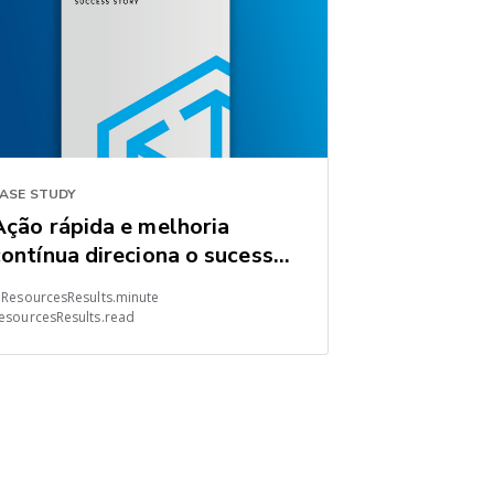
ASE STUDY
Ação rápida e melhoria
contínua direciona o sucesso
de longo prazo para
 ResourcesResults.minute
fornecedor automotivo de
esourcesResults.read
primeira linha