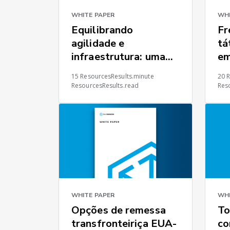
WHITE PAPER
WHI
Equilibrando
Fr
agilidade e
tá
infraestrutura: uma
em
estrutura estratégica
fo
15 ResourcesResults.minute
20 
para a resiliência da
es
ResourcesResults.read
Res
cadeia de
fornecimento global
WHITE PAPER
WHI
Opções de remessa
To
transfronteiriça EUA-
co