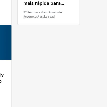
mais rápida para
cadeias de
22 ResourcesResults.minute
suprimentos globais
ResourcesResults.read
ly
o