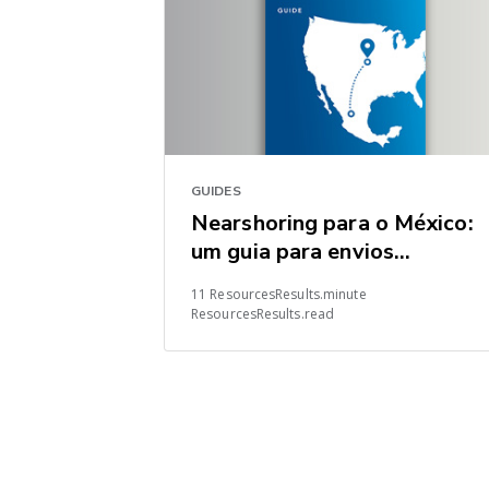
GUIDES
Nearshoring para o México:
um guia para envios
transfronteiriços para os
11 ResourcesResults.minute
Estados Unidos
ResourcesResults.read