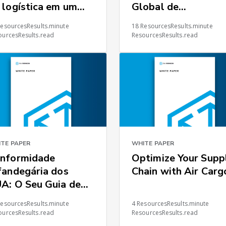
 logística em um
Global de
biente global
Fornecedores
ResourcesResults.minute
18 ResourcesResults.minute
ourcesResults.read
ResourcesResults.read
TE PAPER
WHITE PAPER
nformidade
Optimize Your Supp
fandegária dos
Chain with Air Carg
A: O Seu Guia de
idados Razoáveis
ResourcesResults.minute
4 ResourcesResults.minute
ourcesResults.read
ResourcesResults.read