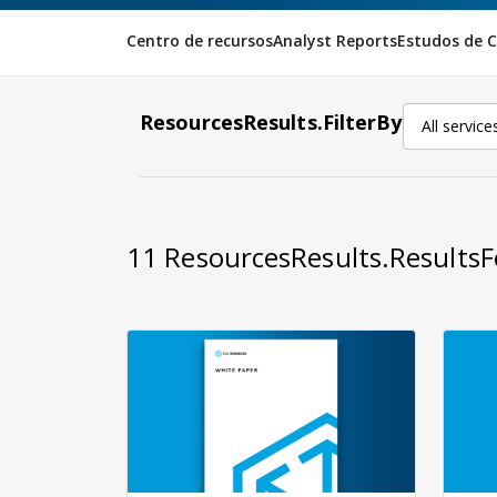
Centro de recursos
Analyst Reports
Estudos de 
ResourcesResults.FilterBy
All service
11
ResourcesResults.Results