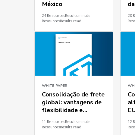
México
da
am
24 ResourcesResults.minute
20 
ResourcesResults.read
Res
WHITE PAPER
WHI
Consolidação de frete
Co
global: vantagens de
al
flexibilidade e
EU
controle
Cu
11 ResourcesResults.minute
12 
ResourcesResults.read
Res