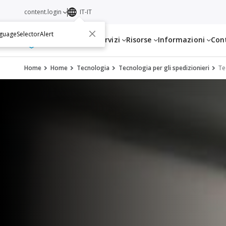
content.login
IT-IT
guageSelectorAlert
Servizi
Risorse
Informazioni
Con
Home
Home
Tecnologia
Tecnologia per gli spedizionieri
Te