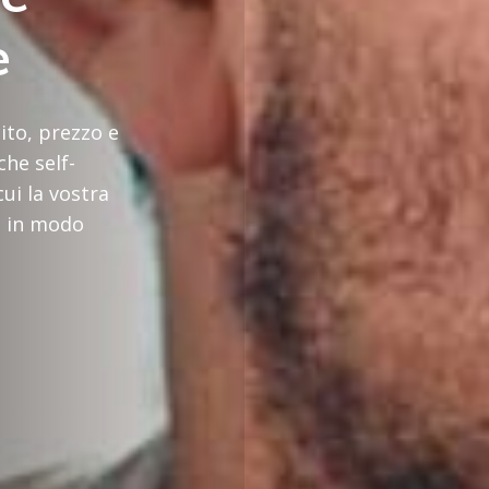
e
sito, prezzo e
che self-
cui la vostra
e in modo