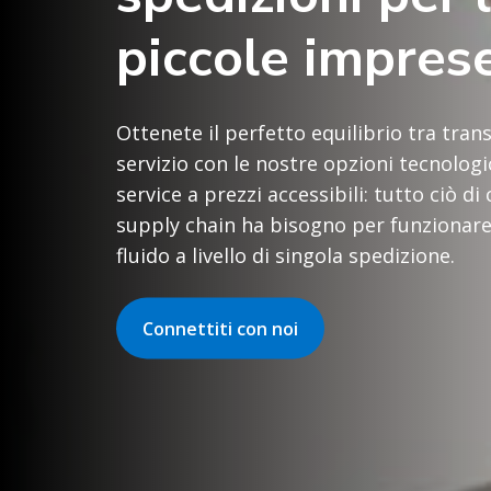
piccole impres
Ottenete il perfetto equilibrio tra tran
servizio con le nostre opzioni tecnologi
service a prezzi accessibili: tutto ciò di 
supply chain ha bisogno per funzionar
fluido a livello di singola spedizione.
Connettiti con noi