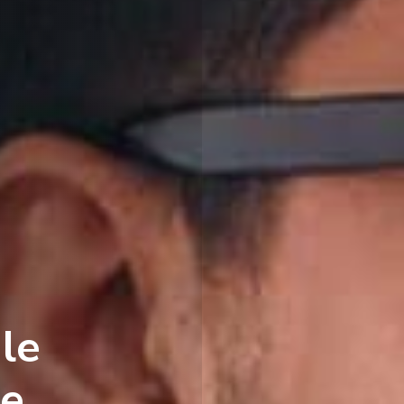
le
le