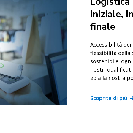
Logistica 
. Logistica
iniziale, 
finale
e retail.
Accessibilità dei
flessibilità dell
sostenibile: ogni
nostri qualificati
ed alla nostra p
Scoprite di più