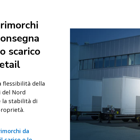
 rimorchi
 consegna
lo scarico
etail
flessibilità della
i del Nord
la stabilità di
roprietà.
rimorchi da
l carico e lo