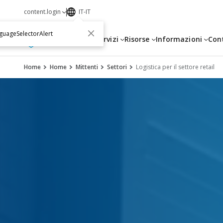
content.login
IT-IT
guageSelectorAlert
Servizi
Risorse
Informazioni
Con
Home
Home
Mittenti
Settori
Logistica per il settore retail