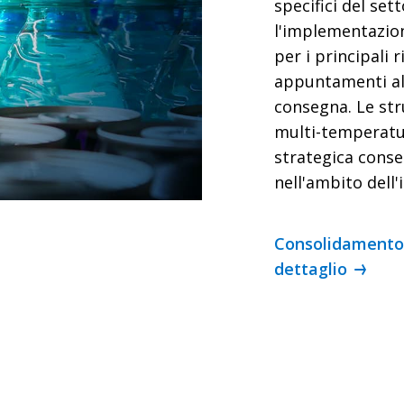
specifici del sett
l'implementazio
per i principali r
appuntamenti all
consegna. Le str
multi-temperatur
strategica conse
nell'ambito dell'
Consolidamento 
dettaglio