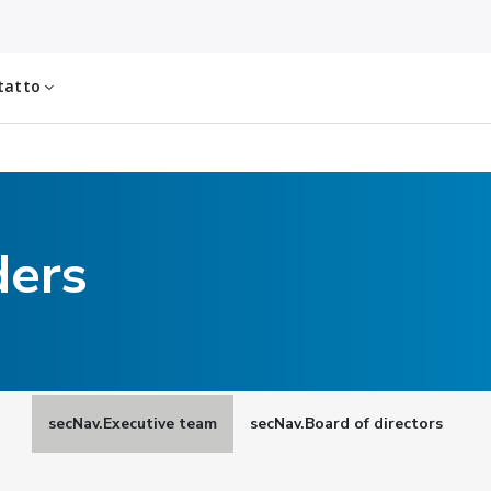
tatto
ders
secNav.Executive team
secNav.Board of directors