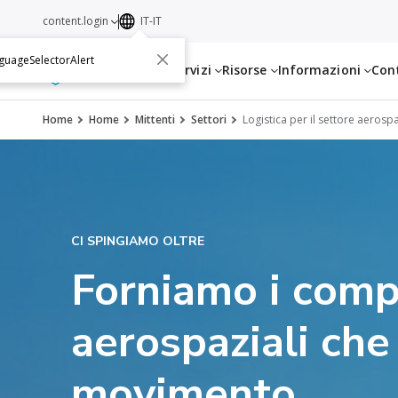
content.login
IT-IT
guageSelectorAlert
Servizi
Risorse
Informazioni
Con
Home
Home
Mittenti
Settori
Logistica per il settore aerosp
CI SPINGIAMO OLTRE
Forniamo i comp
aerospaziali ch
movimento