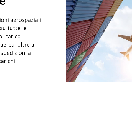
e
oni aerospaziali
su tutte le
o, carico
 aerea, oltre a
 spedizioni a
carichi