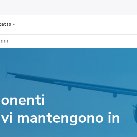
tatto
aziale
onenti
e vi mantengono in