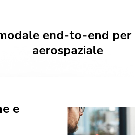
odale end-to-end per l
aerospaziale
e e