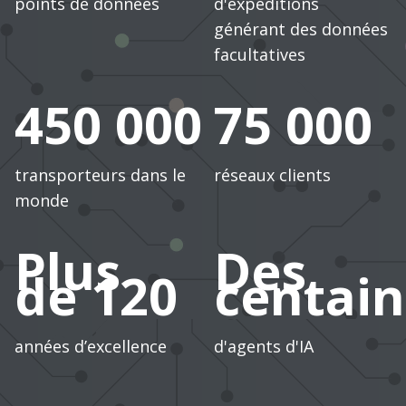
points de données
d'expéditions
générant des données
facultatives
450 000
75 000
transporteurs dans le
réseaux clients
monde
Plus
Des
de 120
centain
années d’excellence
d'agents d'IA