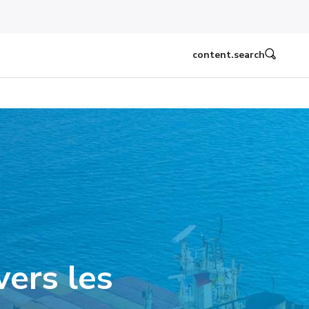
content.search
vers les