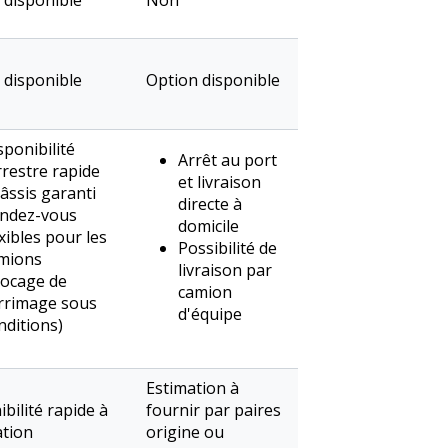
 disponible
Non
 disponible
Option disponible
sponibilité
Arrêt au port
rrestre rapide
et livraison
âssis garanti
directe à
ndez-vous
domicile
exibles pour les
Possibilité de
mions
livraison par
locage de
camion
arrimage sous
d'équipe
nditions)
Estimation à
bilité rapide à
fournir par paires
ation
origine ou