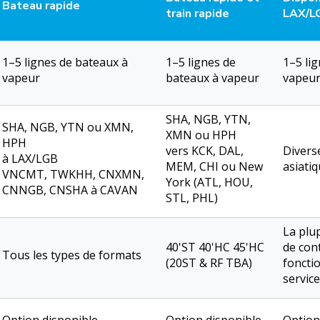
Bateau rapide
train rapide
LAX/L
1–5 lignes de bateaux à
1–5 lignes de
1–5 li
vapeur
bateaux à vapeur
vapeu
SHA, NGB, YTN,
SHA, NGB, YTN ou XMN,
XMN ou HPH
HPH
vers KCK, DAL,
Divers
à LAX/LGB
MEM, CHI ou New
asiati
VNCMT, TWKHH, CNXMN,
York (ATL, HOU,
CNNGB, CNSHA à CAVAN
STL, PHL)
La plu
40'ST 40'HC 45'HC
de con
Tous les types de formats
(20ST & RF TBA)
foncti
service