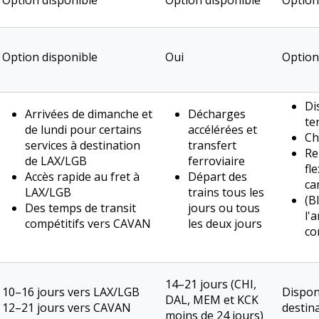
Option disponible
Option disponible
Option
Option disponible
Oui
Option
Di
Arrivées de dimanche et
Décharges
te
de lundi pour certains
accélérées et
Ch
services à destination
transfert
Re
de LAX/LGB
ferroviaire
fl
Accès rapide au fret à
Départ des
ca
LAX/LGB
trains tous les
(B
Des temps de transit
jours ou tous
l'
compétitifs vers CAVAN
les deux jours
co
14–21 jours (CHI,
10–16 jours vers LAX/LGB
Disponi
DAL, MEM et KCK
12–21 jours vers CAVAN
destin
moins de 24 jours)