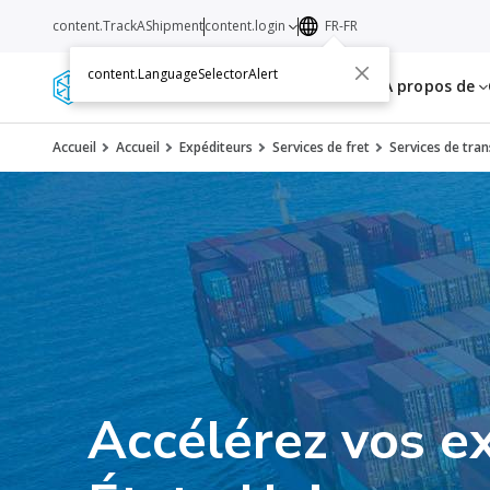
content.TrackAShipment
content.login
FR-FR
content.LanguageSelectorAlert
Services
Ressources
A propos de
Accueil
Accueil
Expéditeurs
Services de fret
Services de tra
Accélérez vos ex