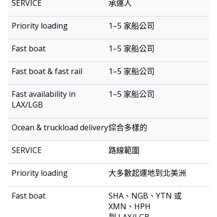
海
承運人
快
運
艇
與
1–5 家船公司
優
與
LAX/LGB
整
服
先
快
高
機場快速
車
1–5 家船公司
務
上
艇
速
服務
運
貨
鐵
輸
1–5 家船公司
路
服
務
1–5 家船公司
綜合多樣的
路線範圍
大多數起運地到北美洲
SHA、NGB、YTN 或
XMN、HPH